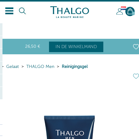
NL
0
26
,50
€
IN DE WINKELMAND
Gelaat
THALGO Men
Reinigingsgel