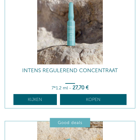
INTENS REGULEREND CONCENTRAAT
27
,70
€
7*1.2 ml
-
KIJKEN
KOPEN
Good deals