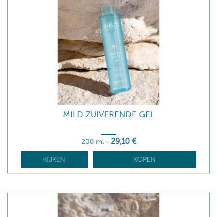
MILD ZUIVERENDE GEL
29
,10
€
200 ml
-
KIJKEN
KOPEN