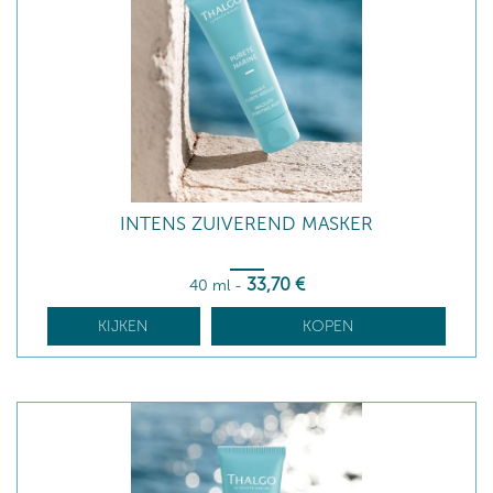
INTENS ZUIVEREND MASKER
33
,70
€
40 ml
-
KIJKEN
KOPEN