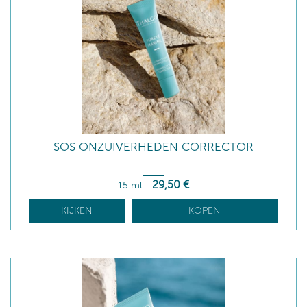
SOS ONZUIVERHEDEN CORRECTOR
29
,50
€
15 ml
-
KIJKEN
KOPEN