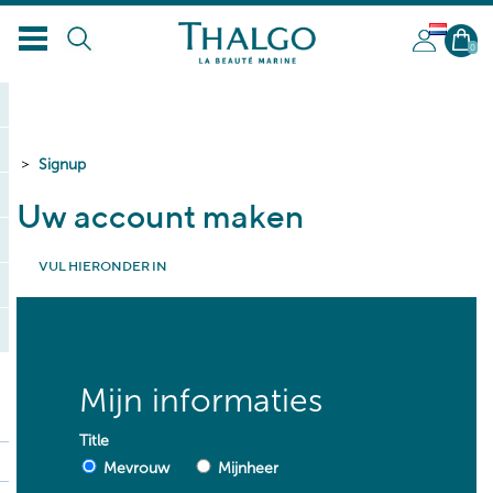
NL
0
Signup
Uw account maken
VUL HIERONDER IN
* verplichte velden
Mijn informaties
Title
Mevrouw
Mijnheer