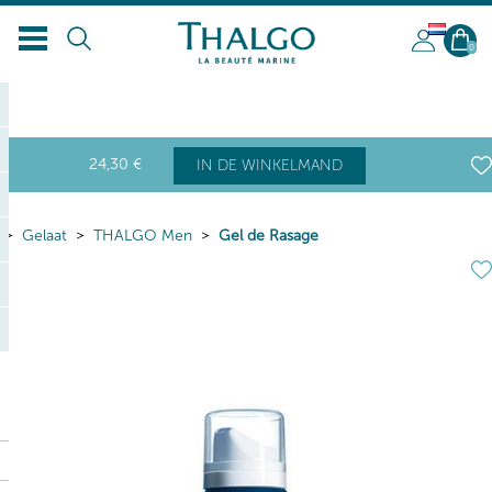
NL
0
24
,30
€
IN DE WINKELMAND
Gelaat
THALGO Men
Gel de Rasage