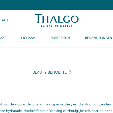
TACT
LAAT
LICHAAM
RIVIERA SUN
BEHANDELINGEN
BEAUTY BEHOEFTE
aald worden door de schoonheidsspecialisten, en die door duizende
 hydratatie, doeltreffende afslanking of zintuiglijke reis naar de oce