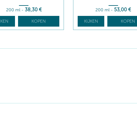
38
,30
€
53
,00
€
200 ml
-
200 ml
-
JKEN
KOPEN
KIJKEN
KOPEN