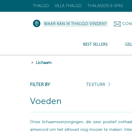
THALGO
VILLA THALGO
THALASSOS & SPAS
WAAR KAN IK THALGO VINDEN?
CON
BEST SELLERS
GE
Lichaam
FILTER BY
TEXTURR
Voeden
Onze lichaamsverzorgingen, die zeer positief onth
antwoord om het silhouet nog mooier te maken: Intense