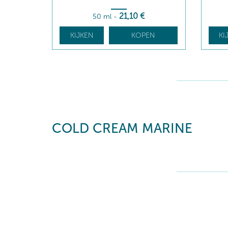
21
,10
€
50 ml
-
KIJKEN
KOPEN
KI
COLD CREAM MARINE