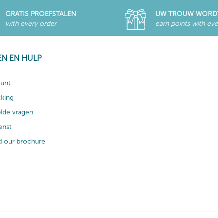
GRATIS PROEFSTALEN
UW TROUW WORD
with every order
earn points with eve
EN EN HULP
ount
cking
elde vragen
enst
 our brochure