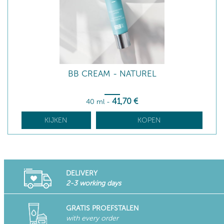
BB CREAM - NATUREL
41
,70
€
40 ml
-
KIJKEN
KOPEN
DELIVERY
2-3 working days
GRATIS PROEFSTALEN
with every order