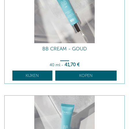
BB CREAM - GOUD
41
,70
€
40 ml
-
KIJKEN
KOPEN