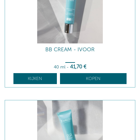
BB CREAM - IVOOR
41
,70
€
40 ml
-
KIJKEN
KOPEN