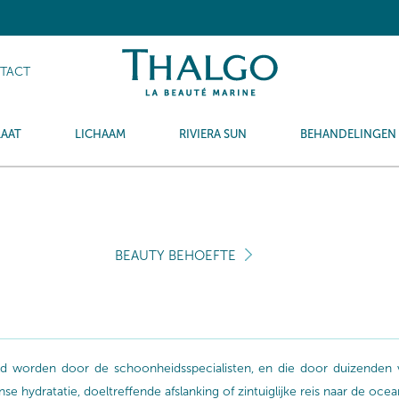
TACT
LAAT
LICHAAM
RIVIERA SUN
BEHANDELINGEN
BEAUTY BEHOEFTE
aald worden door de schoonheidsspecialisten, en die door duizende
 hydratatie, doeltreffende afslanking of zintuiglijke reis naar de oce