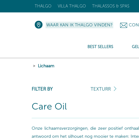
THALGO
VILLA THALGO
THALASSOS & SPAS
WAAR KAN IK THALGO VINDEN?
CON
BEST SELLERS
GE
Lichaam
FILTER BY
TEXTURR
Care Oil
Onze lichaamsverzorgingen, die zeer positief onth
antwoord om het silhouet nog mooier te maken: Intense