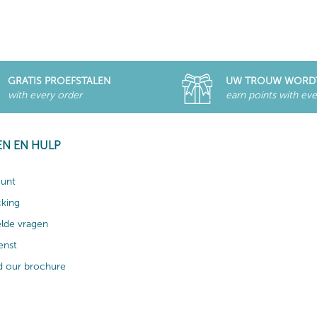
GRATIS PROEFSTALEN
UW TROUW WORD
with every order
earn points with eve
EN EN HULP
ount
cking
elde vragen
enst
 our brochure