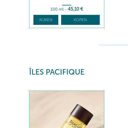
45
,10
€
100 ml
-
KIJKEN
KOPEN
ÎLES PACIFIQUE