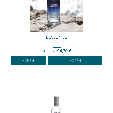
L'ESSENCE
194
,70
€
30 ml
-
KIJKEN
KOPEN