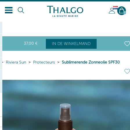
NL
0
37
,00
€
IN DE WINKELMAND
Riviera Sun
Protecteurs
Sublimerende Zonneolie SPF30