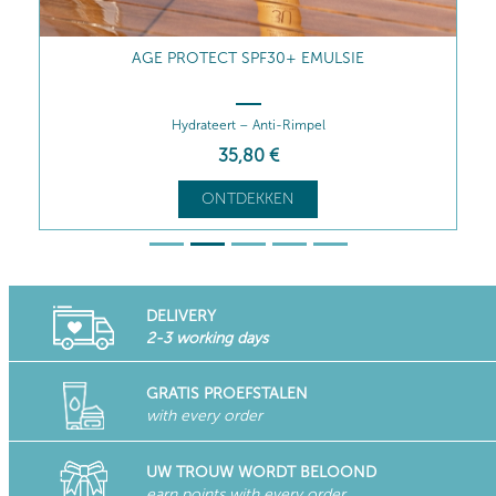
AGE PROTECT SPF30+ EMULSIE
Hydrateert – Anti-Rimpel
35
,80
€
ONTDEKKEN
DELIVERY
2-3 working days
GRATIS PROEFSTALEN
with every order
UW TROUW WORDT BELOOND
earn points with every order