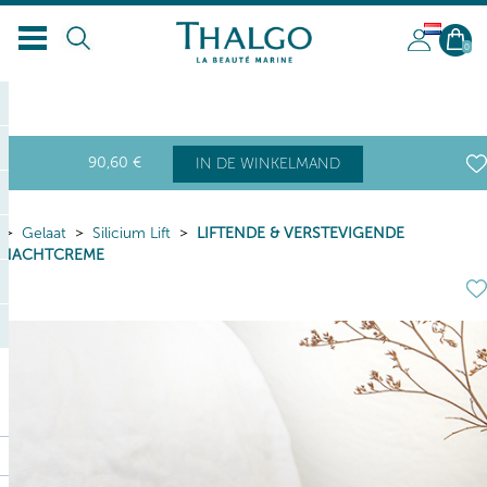
NL
0
90
,60
€
IN DE WINKELMAND
Gelaat
Silicium Lift
LIFTENDE & VERSTEVIGENDE
NACHTCREME