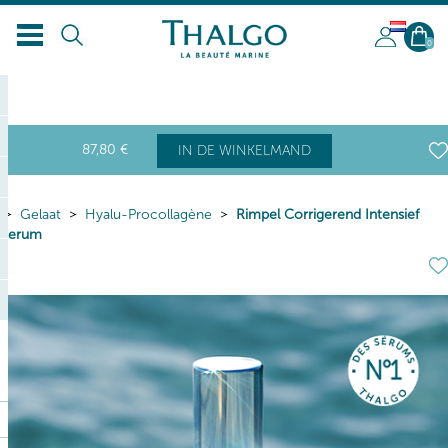
NL
0
87
,80
€
IN DE WINKELMAND
Gelaat
Hyalu-Procollagène
Rimpel Corrigerend Intensief
Serum