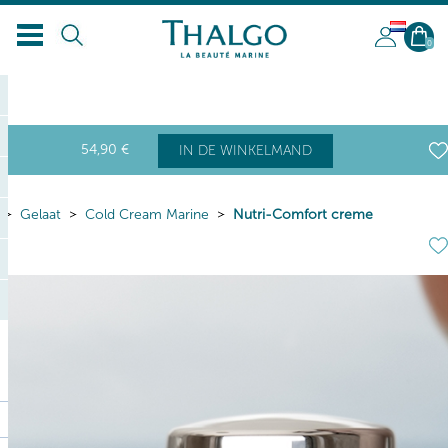
NL
0
54
,90
€
IN DE WINKELMAND
Gelaat
Cold Cream Marine
Nutri-Comfort creme