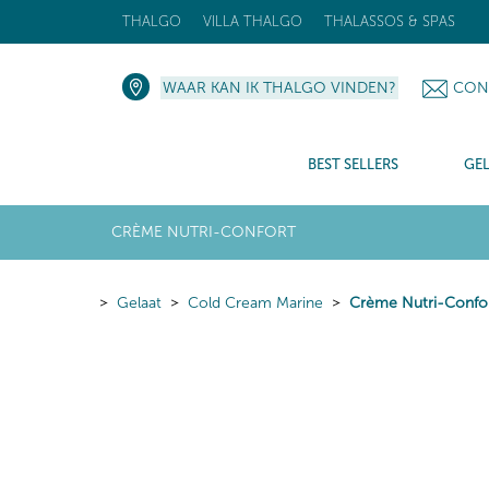
THALGO
VILLA THALGO
THALASSOS & SPAS
WAAR KAN IK THALGO VINDEN?
CON
BEST SELLERS
GE
CRÈME NUTRI-CONFORT
Gelaat
Cold Cream Marine
Crème Nutri-Confo