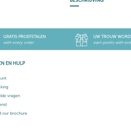
BESCHRIJVING
GRATIS PROEFSTALEN
UW TROUW WORD
with every order
earn points with eve
EN EN HULP
ount
cking
elde vragen
enst
 our brochure