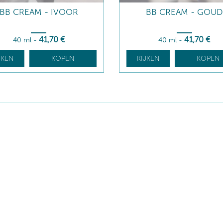
BB CREAM - IVOOR
BB CREAM - GOUD
41
,70
€
41
,70
€
40 ml
-
40 ml
-
JKEN
KOPEN
KIJKEN
KOPEN