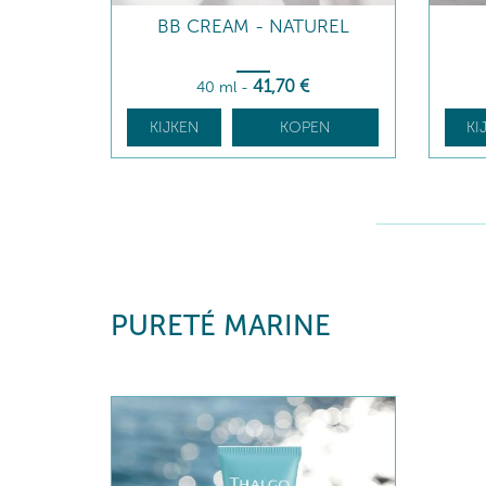
BB CREAM - NATUREL
41
,70
€
40 ml
-
KIJKEN
KOPEN
KI
PURETÉ MARINE