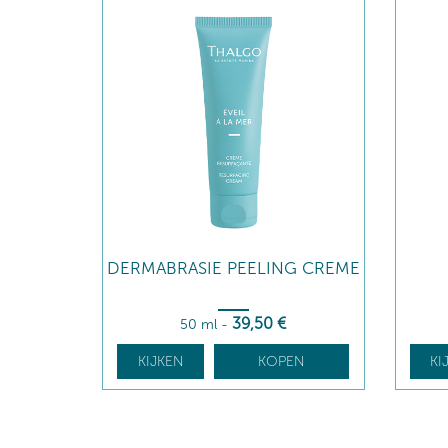
DERMABRASIE PEELING CREME
39
,50
€
50 ml
-
KIJKEN
KOPEN
KI