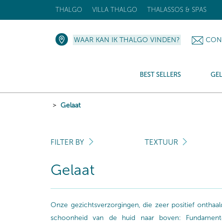
THALGO
VILLA THALGO
THALASSOS & SPAS
WAAR KAN IK THALGO VINDEN?
CON
BEST SELLERS
GE
Gelaat
FILTER BY
TEXTUUR
Gelaat
Onze gezichtsverzorgingen, die zeer positief ontha
schoonheid van de huid naar boven: Fundamentele