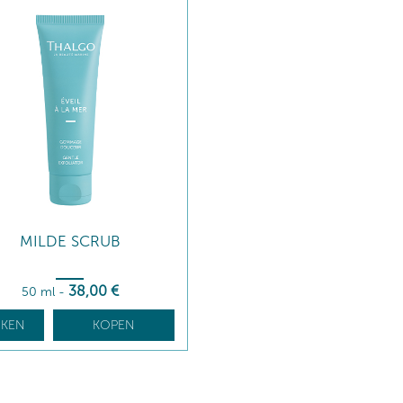
MILDE SCRUB
38
,00
€
50 ml
-
JKEN
KOPEN