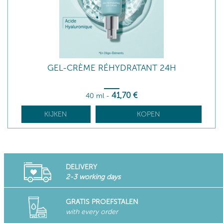
GEL-CRÈME RÉHYDRATANT 24H
41
,70
€
40 ml
-
KIJKEN
KOPEN
DELIVERY
2-3 working days
GRATIS PROEFSTALEN
with every order