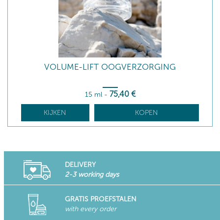
VOLUME-LIFT OOGVERZORGING
75
,40
€
15 ml
-
KIJKEN
KOPEN
DELIVERY
2-3 working days
GRATIS PROEFSTALEN
with every order