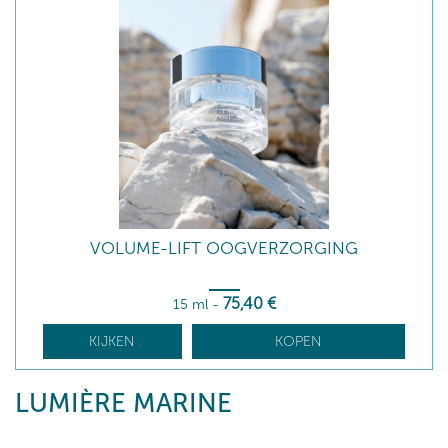
VOLUME-LIFT OOGVERZORGING
75
,40
€
15 ml
-
KIJKEN
KOPEN
LUMIÈRE MARINE