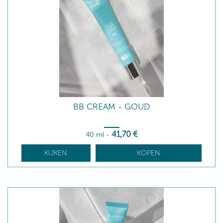
BB CREAM - GOUD
41
,70
€
40 ml
-
KIJKEN
KOPEN