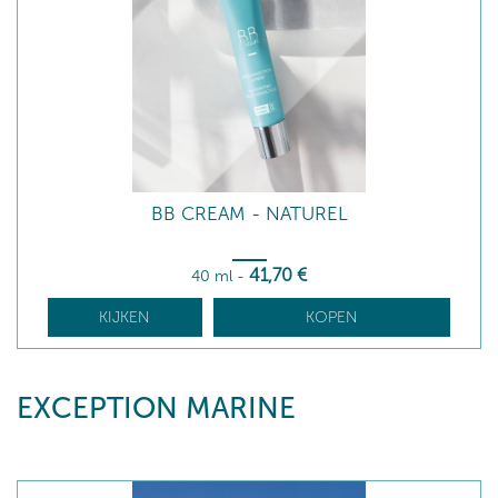
BB CREAM - NATUREL
41
,70
€
40 ml
-
KIJKEN
KOPEN
EXCEPTION MARINE