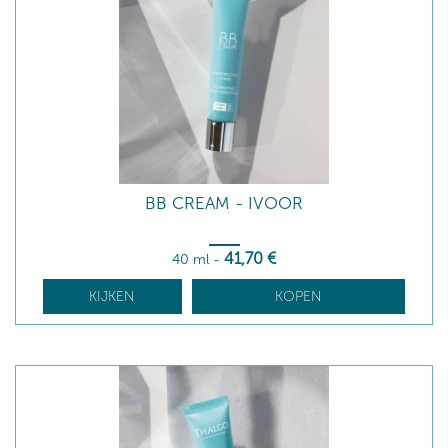
BB CREAM - IVOOR
41
,70
€
40 ml
-
KIJKEN
KOPEN