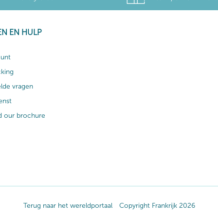
EN EN HULP
ount
cking
elde vragen
enst
 our brochure
Terug naar het wereldportaal
Copyright Frankrijk 2026