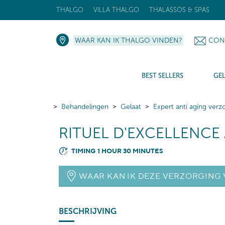
THALGO
VILLA THALGO
THALASSOS & SPAS
WAAR KAN IK THALGO VINDEN?
CON
BEST SELLERS
GE
Behandelingen
Gelaat
Expert anti aging verz
RITUEL D'EXCELLENCE
TIMING 1 HOUR 30 MINUTES
WAAR KAN IK DEZE VERZORGING 
BESCHRIJVING