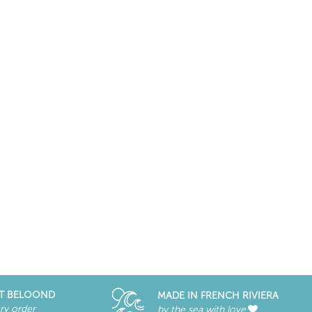
T BELOOND
MADE IN FRENCH RIVIERA
ry order
by the sea with love