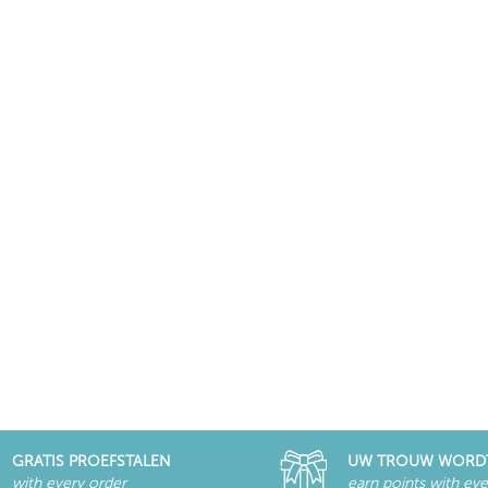
GRATIS PROEFSTALEN
UW TROUW WORD
with every order
earn points with eve