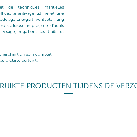
 et de techniques manuelles
efficacité anti-âge ultime et une
elage Energilift, véritable lifting
o-cellulose imprégnée d’actifs
isage, regalbent les traits et
echerchant un soin complet
, la clarté du teint.
RUIKTE PRODUCTEN TIJDENS DE VER