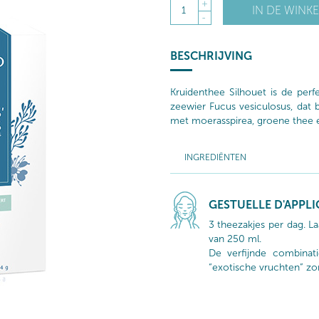
+
IN DE WINK
1
-
BESCHRIJVING
Kruidenthee Silhouet is de perf
zeewier Fucus vesiculosus, dat 
met moerasspirea, groene thee 
INGREDIËNTEN
GESTUELLE D'APPL
3 theezakjes per dag. L
van 250 ml.
De verfijnde combina
“exotische vruchten” z