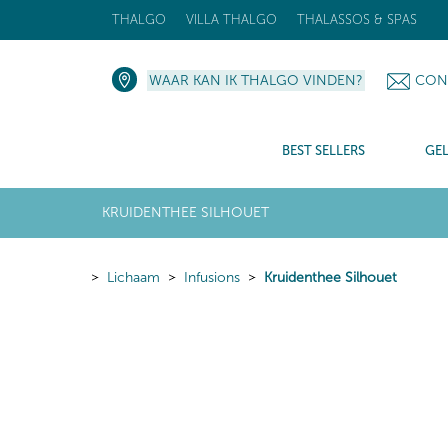
THALGO
VILLA THALGO
THALASSOS & SPAS
WAAR KAN IK THALGO VINDEN?
CON
BEST SELLERS
GE
KRUIDENTHEE SILHOUET
Lichaam
Infusions
Kruidenthee Silhouet