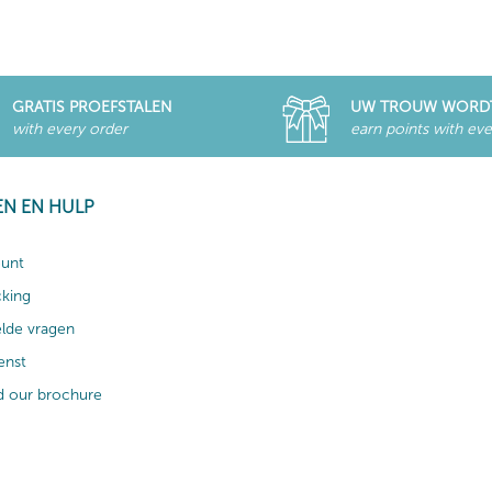
GRATIS PROEFSTALEN
UW TROUW WORD
with every order
earn points with eve
EN EN HULP
ount
cking
elde vragen
enst
 our brochure