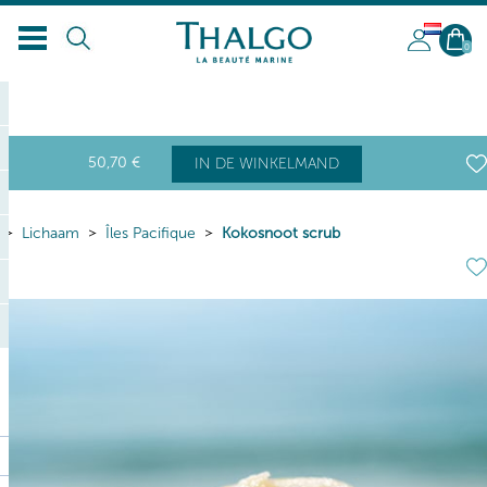
NL
0
50
,70
€
IN DE WINKELMAND
Lichaam
Îles Pacifique
Kokosnoot scrub