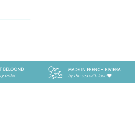
T BELOOND
MADE IN FRENCH RIVIERA
ry order
by the sea with love