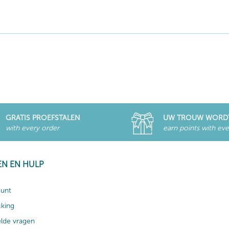
GRATIS PROEFSTALEN
UW TROUW WORD
with every order
earn points with eve
EN EN HULP
ount
cking
elde vragen