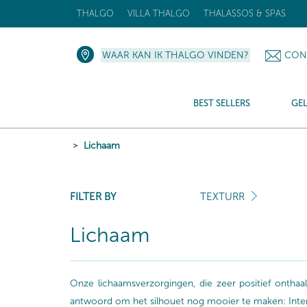
THALGO
VILLA THALGO
THALASSOS & SPAS
WAAR KAN IK THALGO VINDEN?
CON
BEST SELLERS
GE
Lichaam
FILTER BY
TEXTURR
Lichaam
Onze lichaamsverzorgingen, die zeer positief onth
antwoord om het silhouet nog mooier te maken: Intense