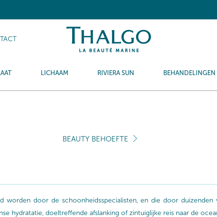
TACT
LAAT
LICHAAM
RIVIERA SUN
BEHANDELINGEN
BEAUTY BEHOEFTE
aald worden door de schoonheidsspecialisten, en die door duizende
 hydratatie, doeltreffende afslanking of zintuiglijke reis naar de oce