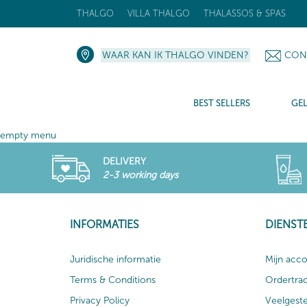
THALGO
VILLA THALGO
THALASSOS & SPAS
WAAR KAN IK THALGO VINDEN?
CON
BEST SELLERS
GE
empty menu
DELIVERY
2-3 working days
INFORMATIES
DIENST
Juridische informatie
Mijn acc
Terms & Conditions
Ordertra
Privacy Policy
Veelgest