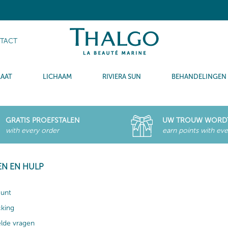
TACT
LAAT
LICHAAM
RIVIERA SUN
BEHANDELINGEN
GRATIS PROEFSTALEN
UW TROUW WORD
with every order
earn points with eve
EN EN HULP
ount
cking
elde vragen